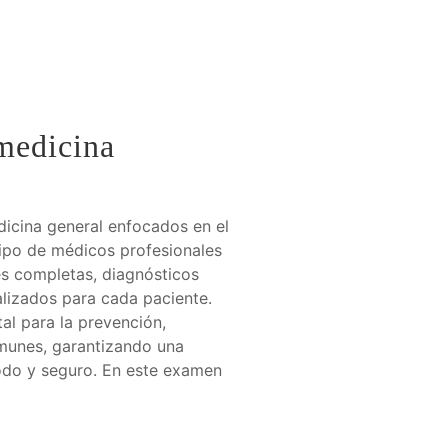
ANOS
ASOCIACIÓN DE USUARIOS
medicina
icina general enfocados en el
uipo de médicos profesionales
es completas, diagnósticos
lizados para cada paciente.
al para la prevención,
munes, garantizando una
odo y seguro. En este examen