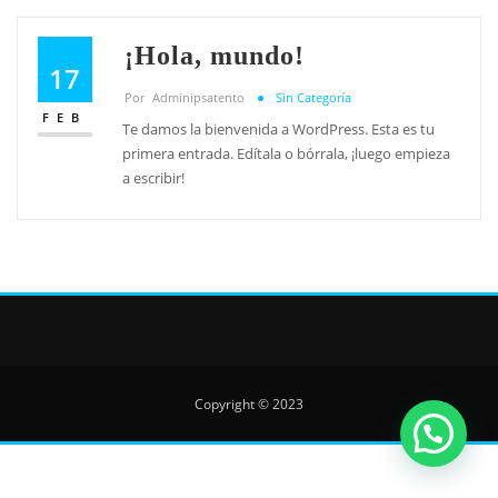
¡Hola, mundo!
17
Por
Adminipsatento
Sin Categoría
FEB
Te damos la bienvenida a WordPress. Esta es tu
primera entrada. Edítala o bórrala, ¡luego empieza
a escribir!
Copyright © 2023